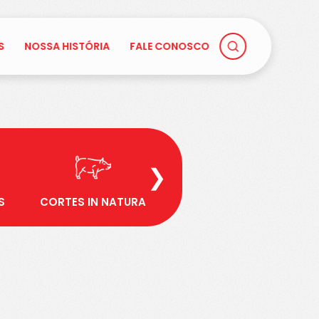
S
NOSSA HISTÓRIA
FALE CONOSCO
❯
S
CORTES IN NATURA
CORTES TEMPERADOS