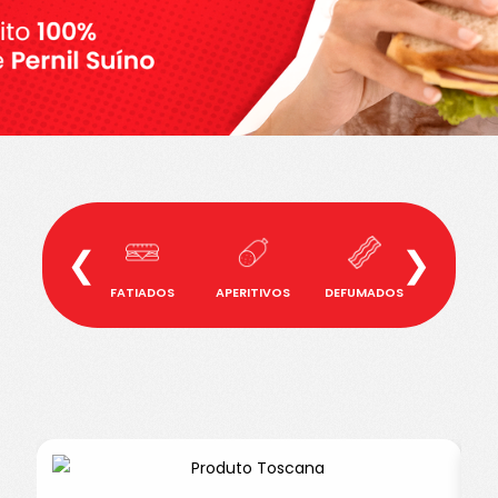
❮
❯
FATIADOS
APERITIVOS
DEFUMADOS
BANHA